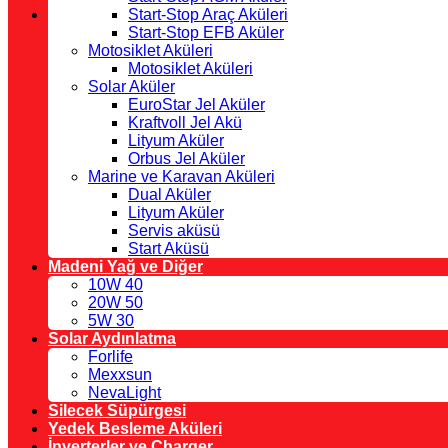
Start-Stop Araç Aküleri
Start-Stop EFB Aküler
Motosiklet Aküleri
Motosiklet Aküleri
Solar Aküler
EuroStar Jel Aküler
Kraftvoll Jel Akü
Lityum Aküler
Orbus Jel Aküler
Marine ve Karavan Aküleri
Dual Aküler
Lityum Aküler
Servis aküsü
Start Aküsü
Madeni Yağ ve Diğer
10W 40
20W 50
5W 30
Solar Aydınlatma
Forlife
Mexxsun
NevaLight
Silecek Süpürgesi
Yedek Besleme Aküleri
İnverterler ve Charger