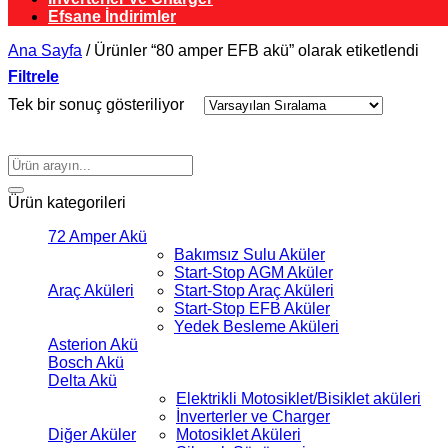
Efsane İndirimler
Ana Sayfa
/
Ürünler “80 amper EFB akü” olarak etiketlendi
Filtrele
Tek bir sonuç gösteriliyor
Ara:
Ürün kategorileri
72 Amper Akü
Bakımsız Sulu Aküler
Start-Stop AGM Aküler
Araç Aküleri
Start-Stop Araç Aküleri
Start-Stop EFB Aküler
Yedek Besleme Aküleri
Asterion Akü
Bosch Akü
Delta Akü
Elektrikli Motosiklet/Bisiklet aküleri
İnverterler ve Charger
Diğer Aküler
Motosiklet Aküleri