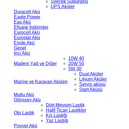
Silecek Süpürgesi
UPS Aküler
Duracell Akü
Eagle Power
Eas Akü
Efsane İndirimler
Eurocell Akü
Eurostar Akü
Exide Akü
Genel
İnci Akü
10W 40
Madeni Yağ ve Diğer
20W 50
5W 30
Dual Aküler
Lityum Aküler
Marine ve Karavan Aküleri
Servis aküsü
Start Aküsü
Mutlu Akü
Odyssey Akü
Dört Mevsim Lastik
Hafif Ticari Lastikler
Oto Lastik
Kış Lastiği
Yaz Lastiği
Povver Akü