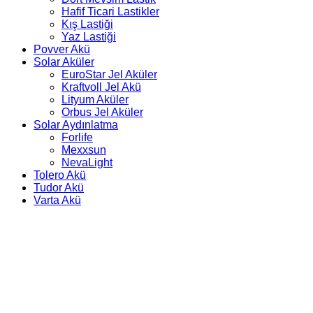
Hafif Ticari Lastikler
Kış Lastiği
Yaz Lastiği
Povver Akü
Solar Aküler
EuroStar Jel Aküler
Kraftvoll Jel Akü
Lityum Aküler
Orbus Jel Aküler
Solar Aydınlatma
Forlife
Mexxsun
NevaLight
Tolero Akü
Tudor Akü
Varta Akü