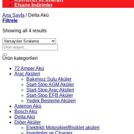
Efsane İndirimler
Ana Sayfa
/
Delta Akü
Filtrele
Showing all 4 results
Ara:
Ürün kategorileri
72 Amper Akü
Araç Aküleri
Bakımsız Sulu Aküler
Start-Stop AGM Aküler
Start-Stop Araç Aküleri
Start-Stop EFB Aküler
Yedek Besleme Aküleri
Asterion Akü
Bosch Akü
Delta Akü
Diğer Aküler
Elektrikli Motosiklet/Bisiklet aküleri
İnverterler ve Charger