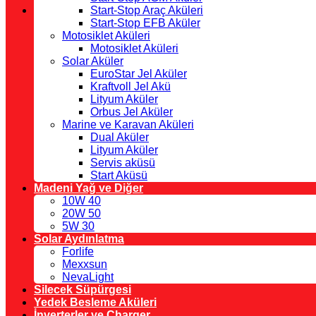
Start-Stop Araç Aküleri
Start-Stop EFB Aküler
Motosiklet Aküleri
Motosiklet Aküleri
Solar Aküler
EuroStar Jel Aküler
Kraftvoll Jel Akü
Lityum Aküler
Orbus Jel Aküler
Marine ve Karavan Aküleri
Dual Aküler
Lityum Aküler
Servis aküsü
Start Aküsü
Madeni Yağ ve Diğer
10W 40
20W 50
5W 30
Solar Aydınlatma
Forlife
Mexxsun
NevaLight
Silecek Süpürgesi
Yedek Besleme Aküleri
İnverterler ve Charger