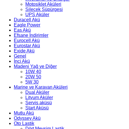
Motosiklet Aküleri
Silecek Süpürgesi
UPS Aküler
Duracell Akü
Eagle Power
Eas Akü
Efsane İndirimler
Eurocell Akü
Eurostar Akü
Exide Akü
Genel
İnci Akü
Madeni Yağ ve Diğer
10W 40
20W 50
5W 30
Marine ve Karavan Aküleri
Dual Aküler
Lityum Aküler
Servis aküsü
Start Aküsü
Mutlu Akü
Odyssey Akü
Oto Lastik
Dört Mevsim Lastik