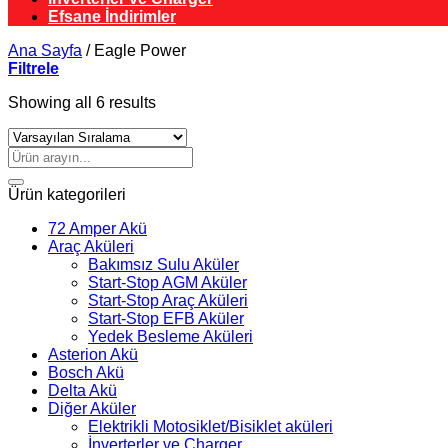
Efsane İndirimler
Ana Sayfa
/
Eagle Power
Filtrele
Showing all 6 results
Ara:
Ürün kategorileri
72 Amper Akü
Araç Aküleri
Bakımsız Sulu Aküler
Start-Stop AGM Aküler
Start-Stop Araç Aküleri
Start-Stop EFB Aküler
Yedek Besleme Aküleri
Asterion Akü
Bosch Akü
Delta Akü
Diğer Aküler
Elektrikli Motosiklet/Bisiklet aküleri
İnverterler ve Charger