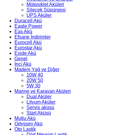
Motosiklet Aküleri
Silecek Süpürgesi
UPS Aküler
Duracell Akü
Eagle Power
Eas Akü
Efsane İndirimler
Eurocell Akü
Eurostar Akü
Exide Akü
Genel
İnci Akü
Madeni Yağ ve Diğer
10W 40
20W 50
5W 30
Marine ve Karavan Aküleri
Dual Aküler
Lityum Aküler
Servis aküsü
Start Aküsü
Mutlu Akü
Odyssey Akü
Oto Lastik
Dört Mevsim Lastik