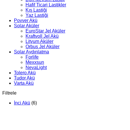
Hafif Ticari Lastikler
Kış Lastiği
Yaz Lastiği
Povver Akü
Solar Aküler
EuroStar Jel Aküler
Kraftvoll Jel Akü
Lityum Aküler
Orbus Jel Aküler
Solar Aydınlatma
Forlife
Mexxsun
NevaLight
Tolero Akü
Tudor Akü
Varta Akü
Filtrele
İnci Akü
(6)