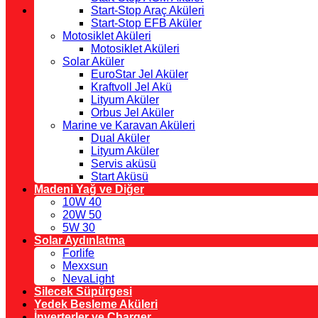
Start-Stop Araç Aküleri
Start-Stop EFB Aküler
Motosiklet Aküleri
Motosiklet Aküleri
Solar Aküler
EuroStar Jel Aküler
Kraftvoll Jel Akü
Lityum Aküler
Orbus Jel Aküler
Marine ve Karavan Aküleri
Dual Aküler
Lityum Aküler
Servis aküsü
Start Aküsü
Madeni Yağ ve Diğer
10W 40
20W 50
5W 30
Solar Aydınlatma
Forlife
Mexxsun
NevaLight
Silecek Süpürgesi
Yedek Besleme Aküleri
İnverterler ve Charger