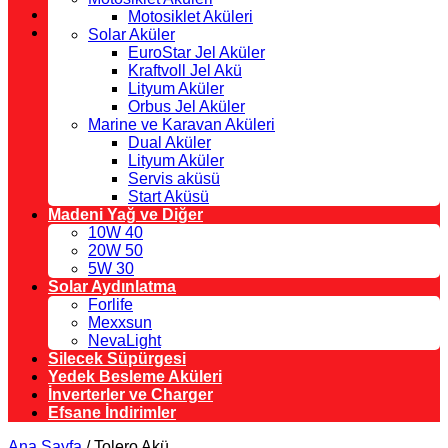
Motosiklet Aküleri
Solar Aküler
EuroStar Jel Aküler
Kraftvoll Jel Akü
Lityum Aküler
Orbus Jel Aküler
Marine ve Karavan Aküleri
Dual Aküler
Lityum Aküler
Servis aküsü
Start Aküsü
Madeni Yağ ve Diğer
10W 40
20W 50
5W 30
Solar Aydınlatma
Forlife
Mexxsun
NevaLight
Silecek Süpürgesi
Yedek Besleme Aküleri
İnverterler ve Charger
Efsane İndirimler
Ana Sayfa
/
Tolero Akü