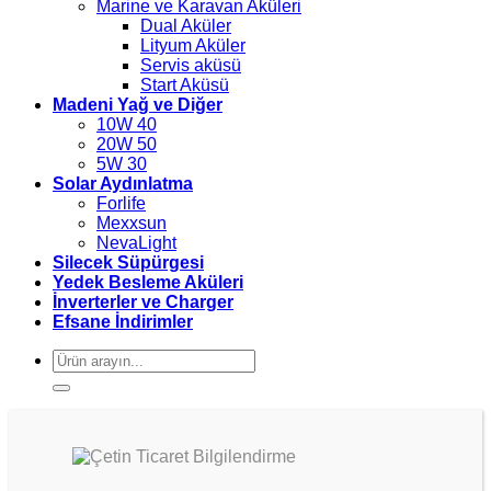
Marine ve Karavan Aküleri
Dual Aküler
Lityum Aküler
Servis aküsü
Start Aküsü
Madeni Yağ ve Diğer
10W 40
20W 50
5W 30
Solar Aydınlatma
Forlife
Mexxsun
NevaLight
Silecek Süpürgesi
Yedek Besleme Aküleri
İnverterler ve Charger
Efsane İndirimler
Ara: