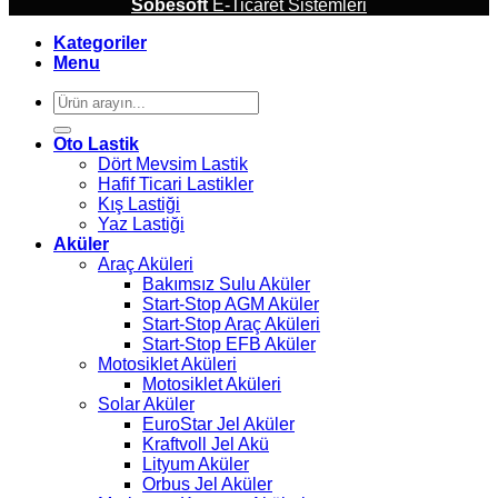
Sobesoft
E-Ticaret Sistemleri
Kategoriler
Menu
Ara:
Oto Lastik
Dört Mevsim Lastik
Hafif Ticari Lastikler
Kış Lastiği
Yaz Lastiği
Aküler
Araç Aküleri
Bakımsız Sulu Aküler
Start-Stop AGM Aküler
Start-Stop Araç Aküleri
Start-Stop EFB Aküler
Motosiklet Aküleri
Motosiklet Aküleri
Solar Aküler
EuroStar Jel Aküler
Kraftvoll Jel Akü
Lityum Aküler
Orbus Jel Aküler