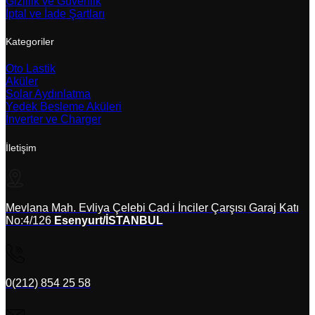
Gizlilik ve Güvenlik
İptal ve İade Şartları
Kategoriler
Oto Lastik
Aküler
Solar Aydınlatma
Yedek Besleme Aküleri
İnverter ve Charger
İletişim
Mevlana Mah. Evliya Çelebi Cad.i İnciler Çarşısı Garaj Katı
No:4/126
Esenyurt/İSTANBUL
0(212) 854 25 58