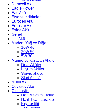
Duracell Akü
Eagle Power
Eas Akü
Efsane İndirimler
Eurocell Akü
Eurostar Akü
Exide Akü
Genel
İnci Akü
Madeni Yağ ve Diğer
10W 40
20W 50
5W 30
Marine ve Karavan Aküleri
Dual Aküler
Lityum Aküler
Servis aküsü
Start Aküsü
Mutlu Akü
Odyssey Akü
Oto Lastik
Dört Mevsim Lastik
Hafif Ticari Lastikler
Kış Lastiği