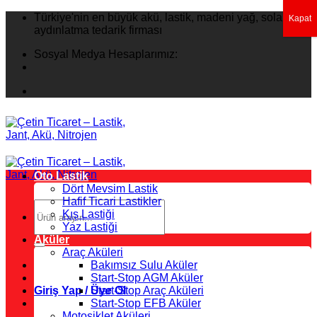
İçeriğe
Türkiye'nin en büyük akü, lastik, madeni yağ, solar
Kapat
atla
aydınlatma tedarik firması
Sosyal Medya Hesaplarımız:
Oto Lastik
Dört Mevsim Lastik
Hafif Ticari Lastikler
Ara:
Kış Lastiği
Yaz Lastiği
Aküler
Araç Aküleri
Bakımsız Sulu Aküler
Start-Stop AGM Aküler
Giriş Yap / Üye Ol
Start-Stop Araç Aküleri
Start-Stop EFB Aküler
Motosiklet Aküleri