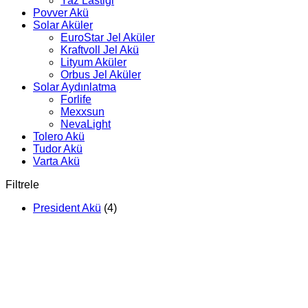
Yaz Lastiği
Povver Akü
Solar Aküler
EuroStar Jel Aküler
Kraftvoll Jel Akü
Lityum Aküler
Orbus Jel Aküler
Solar Aydınlatma
Forlife
Mexxsun
NevaLight
Tolero Akü
Tudor Akü
Varta Akü
Filtrele
President Akü
(4)