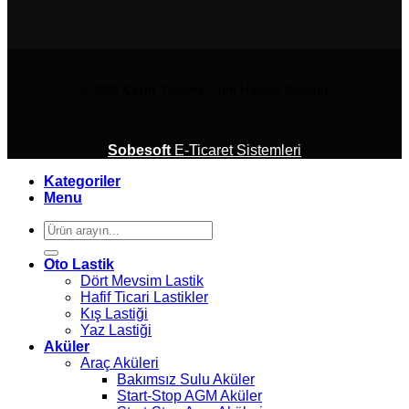
© 2026
Çetin Ticaret
Tüm Hakları Saklıdır.
Sobesoft
E-Ticaret Sistemleri
Kategoriler
Menu
Ara:
Oto Lastik
Dört Mevsim Lastik
Hafif Ticari Lastikler
Kış Lastiği
Yaz Lastiği
Aküler
Araç Aküleri
Bakımsız Sulu Aküler
Start-Stop AGM Aküler