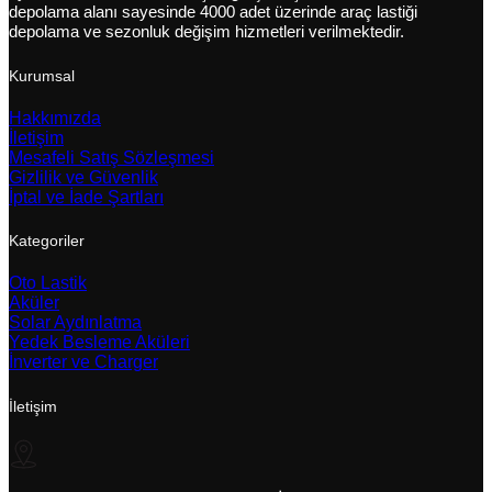
depolama alanı sayesinde 4000 adet üzerinde araç lastiği
depolama ve sezonluk değişim hizmetleri verilmektedir.
Kurumsal
Hakkımızda
İletişim
Mesafeli Satış Sözleşmesi
Gizlilik ve Güvenlik
İptal ve İade Şartları
Kategoriler
Oto Lastik
Aküler
Solar Aydınlatma
Yedek Besleme Aküleri
İnverter ve Charger
İletişim