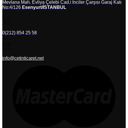
Mevlana Mah. Evliya Çelebi Cad.i İnciler Çarşısı Garaj Katı
No:4/126
Esenyurt/İSTANBUL
0(212) 854 25 58
info@cetinticaret.net