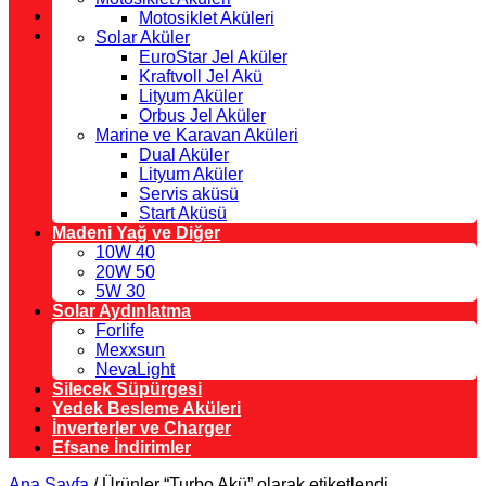
Motosiklet Aküleri
Solar Aküler
EuroStar Jel Aküler
Kraftvoll Jel Akü
Lityum Aküler
Orbus Jel Aküler
Marine ve Karavan Aküleri
Dual Aküler
Lityum Aküler
Servis aküsü
Start Aküsü
Madeni Yağ ve Diğer
10W 40
20W 50
5W 30
Solar Aydınlatma
Forlife
Mexxsun
NevaLight
Silecek Süpürgesi
Yedek Besleme Aküleri
İnverterler ve Charger
Efsane İndirimler
Ana Sayfa
/
Ürünler “Turbo Akü” olarak etiketlendi