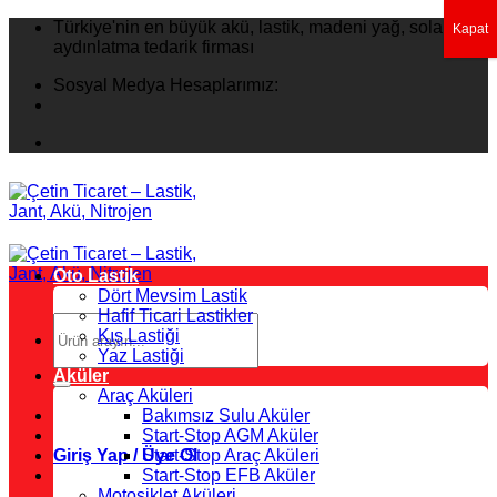
İçeriğe
Türkiye'nin en büyük akü, lastik, madeni yağ, solar
Kapat
atla
aydınlatma tedarik firması
Sosyal Medya Hesaplarımız:
Oto Lastik
Dört Mevsim Lastik
Hafif Ticari Lastikler
Ara:
Kış Lastiği
Yaz Lastiği
Aküler
Araç Aküleri
Bakımsız Sulu Aküler
Start-Stop AGM Aküler
Giriş Yap / Üye Ol
Start-Stop Araç Aküleri
Start-Stop EFB Aküler
Motosiklet Aküleri