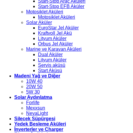
Start-Stop Araç Aküleri
Start-Stop EFB Aküler
Motosiklet Aküleri
Motosiklet Aküleri
Solar Aküler
EuroStar Jel Aküler
Kraftvoll Jel Akü
Lityum Aküler
Orbus Jel Aküler
Marine ve Karavan Aküleri
Dual Aküler
Lityum Aküler
Servis aküsü
Start Aküsü
Madeni Yağ ve Diğer
10W 40
20W 50
5W 30
Solar Aydınlatma
Forlife
Mexxsun
NevaLight
Silecek Süpürgesi
Yedek Besleme Aküleri
İnverterler ve Charger