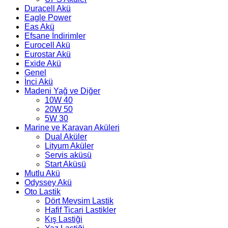
Duracell Akü
Eagle Power
Eas Akü
Efsane İndirimler
Eurocell Akü
Eurostar Akü
Exide Akü
Genel
İnci Akü
Madeni Yağ ve Diğer
10W 40
20W 50
5W 30
Marine ve Karavan Aküleri
Dual Aküler
Lityum Aküler
Servis aküsü
Start Aküsü
Mutlu Akü
Odyssey Akü
Oto Lastik
Dört Mevsim Lastik
Hafif Ticari Lastikler
Kış Lastiği