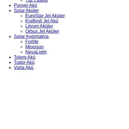
Yaz Lastiği
Povver Akü
Solar Aküler
EuroStar Jel Aküler
Kraftvoll Jel Akü
Lityum Aküler
Orbus Jel Aküler
Solar Aydınlatma
Forlife
Mexxsun
NevaLight
Tolero Akü
Tudor Akü
Varta Akü