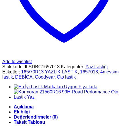
Add to wishlist
Stok kodu:
ILSDBC1657013
Kategoriler:
Yaz Lastiği
Etiketler:
165/70R13 YAZLIK LASTİK
,
1657013
,
4mevsim
lastik
,
DEBİCA
,
Goodyear
,
Oto lastik
Açıklama
Ek bilgi
Değerlendirmeler (0)
Taksit Tablosu