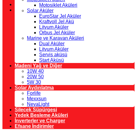
Motosiklet Aküleri
Solar Aküler
EuroStar Jel Aküler
Kraftvoll Jel Akü
Lityum Aküler
Orbus Jel Aküler
Marine ve Karavan Aküleri
Dual Aküler
Lityum Aküler
Servis aküsü
Start Aküsü
Madeni Yağ ve Diğer
10W 40
20W 50
5W 30
Solar Aydınlatma
Forlife
Mexxsun
NevaLight
Silecek Süpürgesi
Yedek Besleme Aküleri
İnverterler ve Charger
Efsane İndirimler