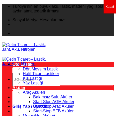
İçeriğe
Türkiye'nin en büyük akü, lastik, madeni yağ, solar
Kapat
atla
aydınlatma tedarik firması
Sosyal Medya Hesaplarımız:
Oto Lastik
Dört Mevsim Lastik
Hafif Ticari Lastikler
Ara:
Kış Lastiği
Yaz Lastiği
Aküler
Araç Aküleri
Bakımsız Sulu Aküler
Start-Stop AGM Aküler
Giriş Yap / Üye Ol
Start-Stop Araç Aküleri
Start-Stop EFB Aküler
Motosiklet Aküleri