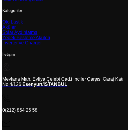
Kategoriler
Oto Lastik
Aküler
Solar Aydınlatma
Yedek Besleme Aküleri
İnverter ve Charger
İletişim
Mevlana Mah. Evliya Çelebi Cad.i İnciler Çarşısı Garaj Katı
No:4/126
Esenyurt/İSTANBUL
0(212) 854 25 58