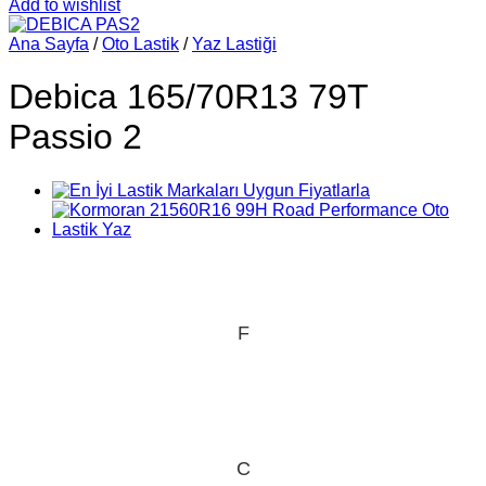
Add to wishlist
Ana Sayfa
/
Oto Lastik
/
Yaz Lastiği
Debica 165/70R13 79T
Passio 2
F
C