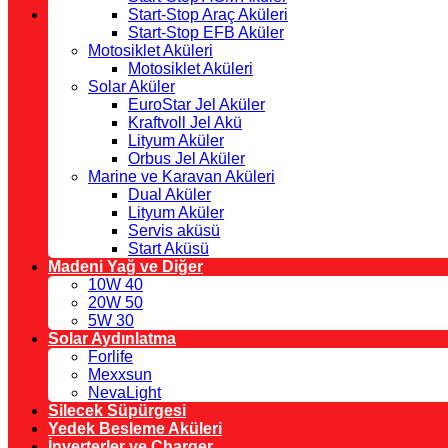
Start-Stop Araç Aküleri
Start-Stop EFB Aküler
Motosiklet Aküleri
Motosiklet Aküleri
Solar Aküler
EuroStar Jel Aküler
Kraftvoll Jel Akü
Lityum Aküler
Orbus Jel Aküler
Marine ve Karavan Aküleri
Dual Aküler
Lityum Aküler
Servis aküsü
Start Aküsü
Madeni Yağ ve Diğer
10W 40
20W 50
5W 30
Solar Aydınlatma
Forlife
Mexxsun
NevaLight
Silecek Süpürgesi
Yedek Besleme Aküleri
İnverterler ve Charger