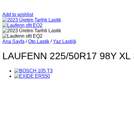
Add to wishlist
Ana Sayfa
/
Oto Lastik
/
Yaz Lastiği
LAUFENN 225/50R17 98Y XL S