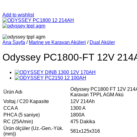
Add to wishlist
Ana Sayfa
/
Marine ve Karavan Aküleri
/
Dual Aküler
Odyssey PC1800-FT 12V 214A
Odyssey PC1800 FT 12V 214A
Ürün Adı
Karavan TPPL AGM Akü
Voltaj / C20 Kapasite
12V 214Ah
CCA A
1300 A
PHCA (5 saniye)
1800A
RC (25A/min)
475 Dakika
Ürün ölçüler (Uz.-Gen.-Yük.
581x125x316
(mm))