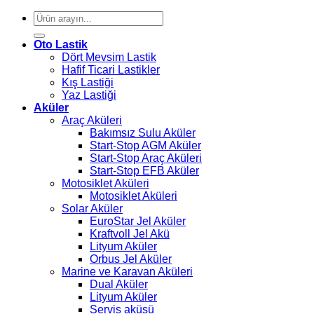
Ara:
Oto Lastik
Dört Mevsim Lastik
Hafif Ticari Lastikler
Kış Lastiği
Yaz Lastiği
Aküler
Araç Aküleri
Bakımsız Sulu Aküler
Start-Stop AGM Aküler
Start-Stop Araç Aküleri
Start-Stop EFB Aküler
Motosiklet Aküleri
Motosiklet Aküleri
Solar Aküler
EuroStar Jel Aküler
Kraftvoll Jel Akü
Lityum Aküler
Orbus Jel Aküler
Marine ve Karavan Aküleri
Dual Aküler
Lityum Aküler
Servis aküsü