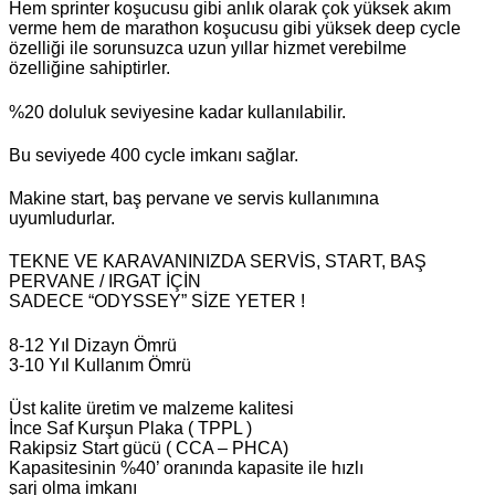
Hem sprinter koşucusu gibi anlık olarak çok yüksek akım
verme hem de marathon koşucusu gibi yüksek deep cycle
özelliği ile sorunsuzca uzun yıllar hizmet verebilme
özelliğine sahiptirler.
%20 doluluk seviyesine kadar kullanılabilir.
Bu seviyede 400 cycle imkanı sağlar.
Makine start, baş pervane ve servis kullanımına
uyumludurlar.
TEKNE VE KARAVANINIZDA SERVİS, START, BAŞ
PERVANE / IRGAT İÇİN
SADECE “ODYSSEY” SİZE YETER !
8-12 Yıl Dizayn Ömrü
3-10 Yıl Kullanım Ömrü
Üst kalite üretim ve malzeme kalitesi
İnce Saf Kurşun Plaka ( TPPL )
Rakipsiz Start gücü ( CCA – PHCA)
Kapasitesinin %40’ oranında kapasite ile hızlı
şarj olma imkanı