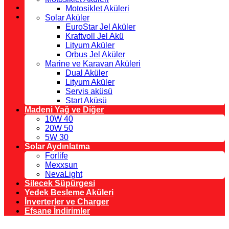
Motosiklet Aküleri
Solar Aküler
EuroStar Jel Aküler
Kraftvoll Jel Akü
Lityum Aküler
Orbus Jel Aküler
Marine ve Karavan Aküleri
Dual Aküler
Lityum Aküler
Servis aküsü
Start Aküsü
Madeni Yağ ve Diğer
10W 40
20W 50
5W 30
Solar Aydınlatma
Forlife
Mexxsun
NevaLight
Silecek Süpürgesi
Yedek Besleme Aküleri
İnverterler ve Charger
Efsane İndirimler