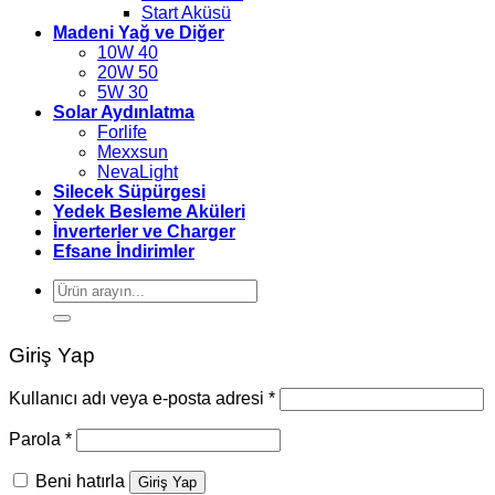
Start Aküsü
Madeni Yağ ve Diğer
10W 40
20W 50
5W 30
Solar Aydınlatma
Forlife
Mexxsun
NevaLight
Silecek Süpürgesi
Yedek Besleme Aküleri
İnverterler ve Charger
Efsane İndirimler
Ara:
Giriş Yap
Kullanıcı adı veya e-posta adresi
*
Parola
*
Beni hatırla
Giriş Yap