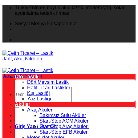
İçeriğe
Türkiye'nin en büyük akü, lastik, madeni yağ, solar
atla
aydınlatma tedarik firması
Sosyal Medya Hesaplarımız:
Oto Lastik
Dört Mevsim Lastik
Hafif Ticari Lastikler
Ara:
Kış Lastiği
Yaz Lastiği
Aküler
Araç Aküleri
Bakımsız Sulu Aküler
Start-Stop AGM Aküler
Giriş Yap / Üye Ol
Start-Stop Araç Aküleri
Start-Stop EFB Aküler
Motosiklet Aküleri