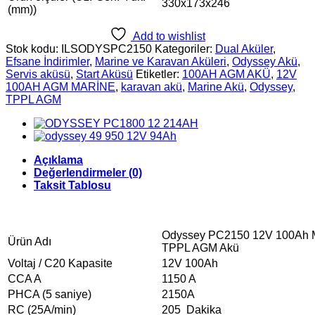
330x173x246
(mm))
Add to wishlist
Stok kodu:
ILSODYSPC2150
Kategoriler:
Dual Aküler
,
Efsane İndirimler
,
Marine ve Karavan Aküleri
,
Odyssey Akü
,
Servis aküsü
,
Start Aküsü
Etiketler:
100AH AGM AKÜ
,
12V
100AH AGM MARİNE
,
karavan akü
,
Marine Akü
,
Odyssey
,
TPPL AGM
Açıklama
Değerlendirmeler (0)
Taksit Tablosu
Odyssey PC2150 12V 100Ah M
Ürün Adı
TPPL AGM Akü
Voltaj / C20 Kapasite
12V 100Ah
CCA A
1150 A
PHCA (5 saniye)
2150A
RC (25A/min)
205 Dakika