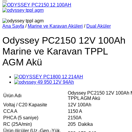
Add to wishlist
Ana Sayfa
/
Marine ve Karavan Aküleri
/
Dual Aküler
Odyssey PC2150 12V 100Ah
Marine ve Karavan TPPL
AGM Akü
Odyssey PC2150 12V 100Ah M
Ürün Adı
TPPL AGM Akü
Voltaj / C20 Kapasite
12V 100Ah
CCA A
1150 A
PHCA (5 saniye)
2150A
RC (25A/min)
205 Dakika
Ürün ölçüler (Uz.-Gen.-Yük.