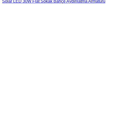
Solar LED 30W Flat Sokak Bahçe Aydınlatma Armatürü