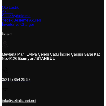
Oto Lastik
Aküler
Solar Aydınlatma
Yedek Besleme Aküleri
İnverter ve Charger
İletişim
Mevlana Mah. Evliya Çelebi Cad.i İnciler Çarşısı Garaj Katı
No:4/126
Esenyurt/İSTANBUL
0(212) 854 25 58
info@cetinticaret.net