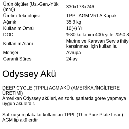
Ürün ölçüler (Uz.-Gen.-Yük.
330x173x246
(mm))
Üretim Teknolojisi
TPPL AGM VRLA Kapak
Ağırlık
35,3 kg
Kullanım Ömrü
10(+) Yıl
DOD
%80 kullanım 400cycle -%50 
Marine ve Karavan Servis ihtiy
Kullanım Alanı
karşılnması için kullanılır.
Menşei
Avrupa
Garanti Süresi
24 ay
Odyssey Akü
DEEP CYCLE (TPPL) AGM AKÜ (AMERİKA /İNGİLTERE
ÜRETİMİ)
Amerikan Odyssey aküleri, en zorlu şartlarda görev yapmaya
uygun akülerdir.
Saf kurşun plakalar kullanılan TPPL (Thin Pure Plate Lead)
AGM tip akülerdir.