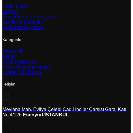
Hakkımızda
İletişim
Mesafeli Satış Sözleşmesi
Gizlilik ve Güvenlik
İptal ve İade Şartları
Kategoriler
Oto Lastik
Aküler
Solar Aydınlatma
Yedek Besleme Aküleri
İnverter ve Charger
İletişim
Mevlana Mah. Evliya Çelebi Cad.i İnciler Çarşısı Garaj Katı
No:4/126
Esenyurt/İSTANBUL