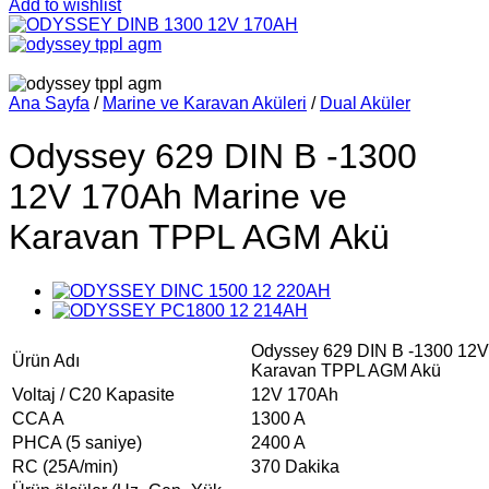
Add to wishlist
Ana Sayfa
/
Marine ve Karavan Aküleri
/
Dual Aküler
Odyssey 629 DIN B -1300
12V 170Ah Marine ve
Karavan TPPL AGM Akü
Odyssey 629 DIN B -1300 12V
Ürün Adı
Karavan TPPL AGM Akü
Voltaj / C20 Kapasite
12V 170Ah
CCA A
1300 A
PHCA (5 saniye)
2400 A
RC (25A/min)
370 Dakika