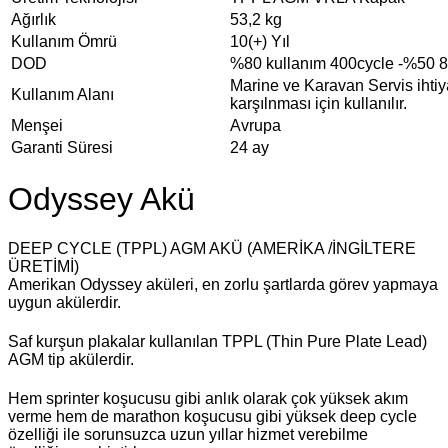
Ağırlık
53,2 kg
Kullanım Ömrü
10(+) Yıl
DOD
%80 kullanım 400cycle -%50 
Marine ve Karavan Servis ihtiy
Kullanım Alanı
karşılnması için kullanılır.
Menşei
Avrupa
Garanti Süresi
24 ay
Odyssey Akü
DEEP CYCLE (TPPL) AGM AKÜ (AMERİKA /İNGİLTERE
ÜRETİMİ)
Amerikan Odyssey aküleri, en zorlu şartlarda görev yapmaya
uygun akülerdir.
Saf kurşun plakalar kullanılan TPPL (Thin Pure Plate Lead)
AGM tip akülerdir.
Hem sprinter koşucusu gibi anlık olarak çok yüksek akım
verme hem de marathon koşucusu gibi yüksek deep cycle
özelliği ile sorunsuzca uzun yıllar hizmet verebilme