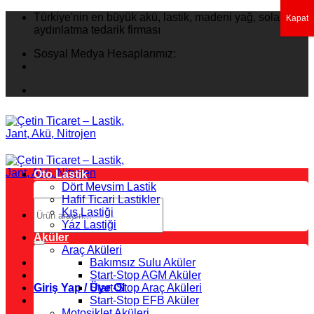
İçeriğe
Türkiye'nin en büyük akü, lastik, madeni yağ, solar
Kapat
atla
aydınlatma tedarik firması
Sosyal Medya Hesaplarımız:
Oto Lastik
Dört Mevsim Lastik
Hafif Ticari Lastikler
Ara:
Kış Lastiği
Yaz Lastiği
Aküler
Araç Aküleri
Bakımsız Sulu Aküler
Start-Stop AGM Aküler
Giriş Yap / Üye Ol
Start-Stop Araç Aküleri
Start-Stop EFB Aküler
Motosiklet Aküleri