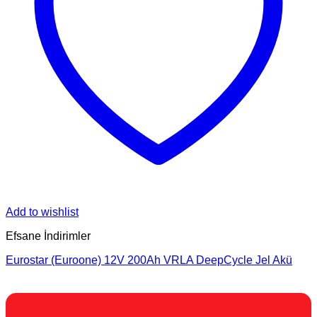
Add to wishlist
Efsane İndirimler
Eurostar (Euroone) 12V 200Ah VRLA DeepCycle Jel Akü