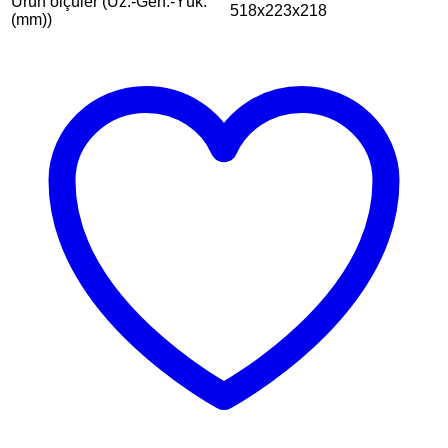
Ürün ölçüler (Uz.-Gen.-Yük.
518x223x218
(mm))