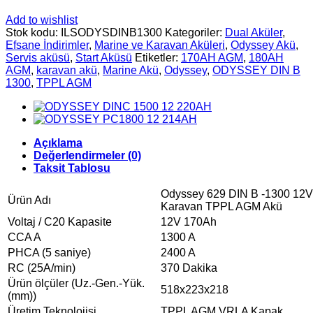
Add to wishlist
Stok kodu:
ILSODYSDINB1300
Kategoriler:
Dual Aküler
,
Efsane İndirimler
,
Marine ve Karavan Aküleri
,
Odyssey Akü
,
Servis aküsü
,
Start Aküsü
Etiketler:
170AH AGM
,
180AH
AGM
,
karavan akü
,
Marine Akü
,
Odyssey
,
ODYSSEY DIN B
1300
,
TPPL AGM
Açıklama
Değerlendirmeler (0)
Taksit Tablosu
Odyssey 629 DIN B -1300 12V
Ürün Adı
Karavan TPPL AGM Akü
Voltaj / C20 Kapasite
12V 170Ah
CCA A
1300 A
PHCA (5 saniye)
2400 A
RC (25A/min)
370 Dakika
Ürün ölçüler (Uz.-Gen.-Yük.
518x223x218
(mm))
Üretim Teknolojisi
TPPL AGM VRLA Kapak