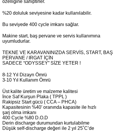
özelliğine sahiptirler.
%20 doluluk seviyesine kadar kullanılabilir.
Bu seviyede 400 cycle imkanı sağlar.
Makine start, baş pervane ve servis kullanımına
uyumludurlar.
TEKNE VE KARAVANINIZDA SERVİS, START, BAŞ
PERVANE / IRGAT İÇİN
SADECE “ODYSSEY” SİZE YETER !
8-12 Yıl Dizayn Ömrü
3-10 Yıl Kullanım Ömrü
Üst kalite üretim ve malzeme kalitesi
İnce Saf Kurşun Plaka ( TPPL )
Rakipsiz Start gücü ( CCA – PHCA)
Kapasitesinin %40’ oranında kapasite ile hızlı
şarj olma imkanı
400 Cycle %80 D.O.D
Derin discharge durumundan kurtulabilme
Düşük self-discharge değeri ile 2 yıl 25˚C’de