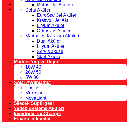
Motosiklet Aküleri
Solar Aküler
EuroStar Jel Aküler
Kraftvoll Jel Akü
Lityum Aküler
Orbus Jel Aküler
Marine ve Karavan Aküleri
Dual Aküler
Lityum Aküler
Servis aküsü
Start Aküsü
Madeni Yağ ve Diğer
10W 40
20W 50
5W 30
Solar Aydınlatma
Forlife
Mexxsun
NevaLight
Silecek Süpürgesi
Yedek Besleme Aküleri
İnverterler ve Charger
Efsane İndirimler