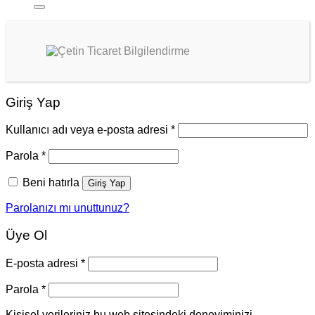
Giriş Yap
Kullanıcı adı veya e-posta adresi
*
Parola
*
Beni hatırla
Giriş Yap
Parolanızı mı unuttunuz?
Üye Ol
E-posta adresi
*
Parola
*
Kişisel verileriniz bu web sitesindeki deneyiminizi