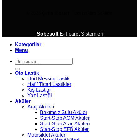
© 2026
Çetin Ticaret
Tüm Hakları Saklıdır.
Sobesoft
E-Ticaret Sistemleri
Kategoriler
Menu
Ara:
Oto Lastik
Dört Mevsim Lastik
Hafif Ticari Lastikler
Kış Lastiği
Yaz Lastiği
Aküler
Araç Aküleri
Bakımsız Sulu Aküler
Start-Stop AGM Aküler
Start-Stop Araç Aküleri
Start-Stop EFB Aküler
Motosiklet Aküleri