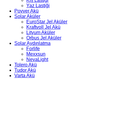
Kış Lastiği
Yaz Lastiği
Povver Akü
Solar Aküler
EuroStar Jel Aküler
Kraftvoll Jel Akü
Lityum Aküler
Orbus Jel Aküler
Solar Aydınlatma
Forlife
Mexxsun
NevaLight
Tolero Akü
Tudor Akü
Varta Akü