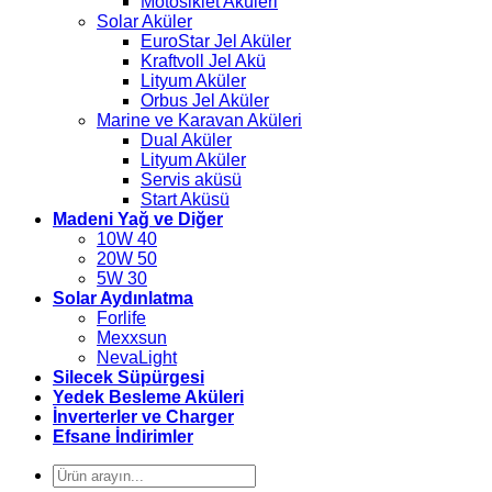
Motosiklet Aküleri
Solar Aküler
EuroStar Jel Aküler
Kraftvoll Jel Akü
Lityum Aküler
Orbus Jel Aküler
Marine ve Karavan Aküleri
Dual Aküler
Lityum Aküler
Servis aküsü
Start Aküsü
Madeni Yağ ve Diğer
10W 40
20W 50
5W 30
Solar Aydınlatma
Forlife
Mexxsun
NevaLight
Silecek Süpürgesi
Yedek Besleme Aküleri
İnverterler ve Charger
Efsane İndirimler
Ara: