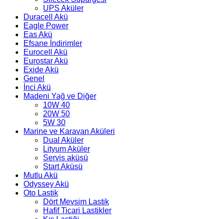
UPS Aküler
Duracell Akü
Eagle Power
Eas Akü
Efsane İndirimler
Eurocell Akü
Eurostar Akü
Exide Akü
Genel
İnci Akü
Madeni Yağ ve Diğer
10W 40
20W 50
5W 30
Marine ve Karavan Aküleri
Dual Aküler
Lityum Aküler
Servis aküsü
Start Aküsü
Mutlu Akü
Odyssey Akü
Oto Lastik
Dört Mevsim Lastik
Hafif Ticari Lastikler