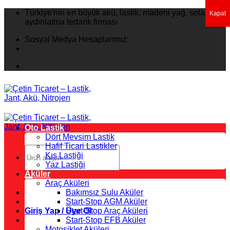
İçeriğe
Türkiye'nin en büyük akü, lastik, madeni yağ, solar
Kapat
atla
aydınlatma tedarik firması
Sosyal Medya Hesaplarımız:
Oto Lastik
Dört Mevsim Lastik
Hafif Ticari Lastikler
Ara:
Kış Lastiği
Yaz Lastiği
Aküler
Araç Aküleri
Bakımsız Sulu Aküler
Start-Stop AGM Aküler
Giriş Yap / Üye Ol
Start-Stop Araç Aküleri
Start-Stop EFB Aküler
Motosiklet Aküleri