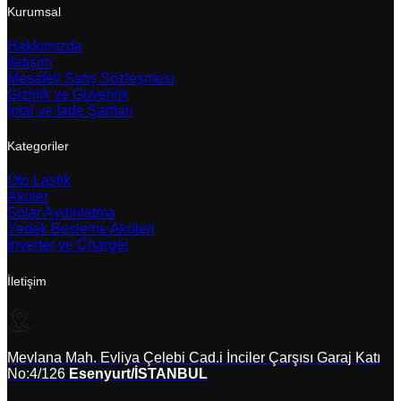
Kurumsal
Hakkımızda
İletişim
Mesafeli Satış Sözleşmesi
Gizlilik ve Güvenlik
İptal ve İade Şartları
Kategoriler
Oto Lastik
Aküler
Solar Aydınlatma
Yedek Besleme Aküleri
İnverter ve Charger
İletişim
Mevlana Mah. Evliya Çelebi Cad.i İnciler Çarşısı Garaj Katı
No:4/126
Esenyurt/İSTANBUL