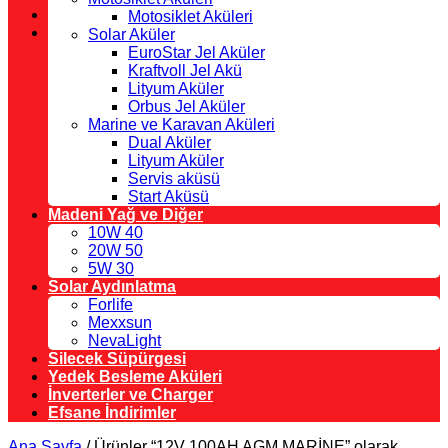
Motosiklet Aküleri
Solar Aküler
EuroStar Jel Aküler
Kraftvoll Jel Akü
Lityum Aküler
Orbus Jel Aküler
Marine ve Karavan Aküleri
Dual Aküler
Lityum Aküler
Servis aküsü
Start Aküsü
Madeni Yağ ve Diğer
10W 40
20W 50
5W 30
Solar Aydınlatma
Forlife
Mexxsun
NevaLight
Silecek Süpürgesi
Yedek Besleme Aküleri
İnverterler ve Charger
Efsane İndirimler
Ana Sayfa
/
Ürünler “12V 100AH AGM MARİNE” olarak