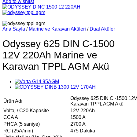
Add to wishlist
Ana Sayfa
/
Marine ve Karavan Aküleri
/
Dual Aküler
Odyssey 625 DIN C-1500
12V 220Ah Marine ve
Karavan TPPL AGM Akü
Odyssey 625 DIN C -1500 12V
Ürün Adı
Karavan TPPL AGM Akü
Voltaj / C20 Kapasite
12V 220Ah
CCA A
1500 A
PHCA (5 saniye)
2700 A
RC (25A/min)
475 Dakika