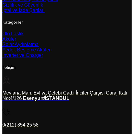
Gizlilik ve Güvenlik
İptal ve İade Şartları
Kategoriler
Oto Lastik
Aküler
Solar Aydınlatma
Yedek Besleme Aküleri
İnverter ve Charger
İletişim
Mevlana Mah. Evliya Çelebi Cad.i İnciler Çarşısı Garaj Katı
No:4/126
Esenyurt/İSTANBUL
0(212) 854 25 58