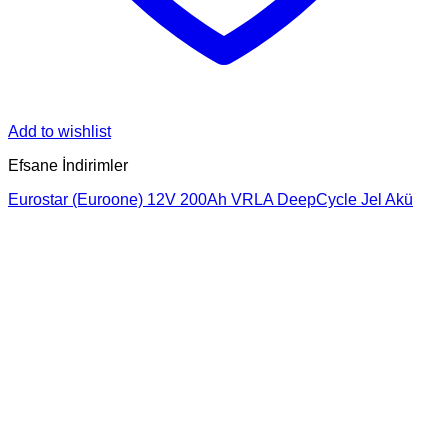
Add to wishlist
Efsane İndirimler
Eurostar (Euroone) 12V 200Ah VRLA DeepCycle Jel Akü