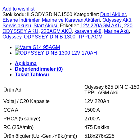
Add to wishlist
Stok kodu:
ILSODYSDINC1500
Kategoriler:
Dual Aküler
,
Efsane İndirimler
,
Marine ve Karavan Aküleri
,
Odyssey Akü
,
Servis aküsü
,
Start Aküsü
Etiketler:
12V 220AGM AKÜ
,
220
ODYSSEY AKÜ
,
220AGM AKÜ
,
karavan akü
,
Marine Akü
,
Odyssey
,
ODYSSEY DIN B 1300
,
TPPL AGM
Açıklama
Değerlendirmeler (0)
Taksit Tablosu
Odyssey 625 DIN C -150
Ürün Adı
TPPL AGM Akü
Voltaj / C20 Kapasite
12V 220Ah
CCA A
1500 A
PHCA (5 saniye)
2700 A
RC (25A/min)
475 Dakika
Ürün ölçüler (Uz.-Gen.-Yük.(mm))
518x276x225