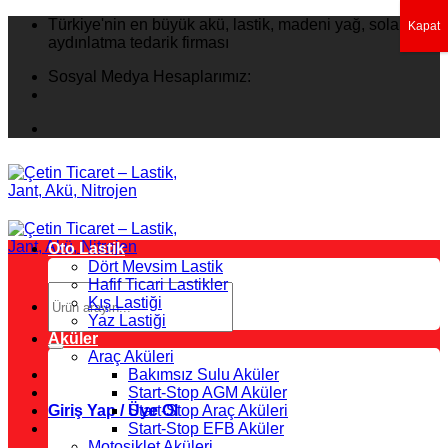
İçeriğe
Türkiye'nin en büyük akü, lastik, madeni yağ, solar
Kapat
atla
aydınlatma tedarik firması
Sosyal Medya Hesaplarımız:
Oto Lastik
Dört Mevsim Lastik
Hafif Ticari Lastikler
Ara:
Kış Lastiği
Yaz Lastiği
Aküler
Araç Aküleri
Bakımsız Sulu Aküler
Start-Stop AGM Aküler
Giriş Yap / Üye Ol
Start-Stop Araç Aküleri
Start-Stop EFB Aküler
Motosiklet Aküleri