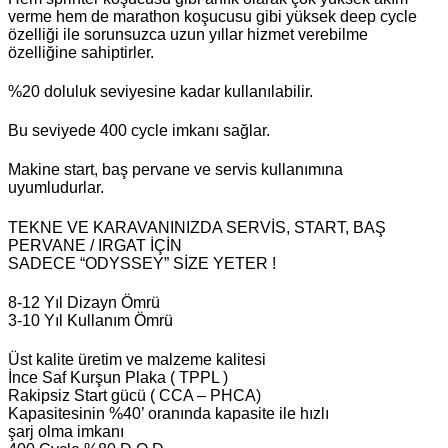
verme hem de marathon koşucusu gibi yüksek deep cycle
özelliği ile sorunsuzca uzun yıllar hizmet verebilme
özelliğine sahiptirler.
%20 doluluk seviyesine kadar kullanılabilir.
Bu seviyede 400 cycle imkanı sağlar.
Makine start, baş pervane ve servis kullanımına
uyumludurlar.
TEKNE VE KARAVANINIZDA SERVİS, START, BAŞ
PERVANE / IRGAT İÇİN
SADECE “ODYSSEY” SİZE YETER !
8-12 Yıl Dizayn Ömrü
3-10 Yıl Kullanım Ömrü
Üst kalite üretim ve malzeme kalitesi
İnce Saf Kurşun Plaka ( TPPL )
Rakipsiz Start gücü ( CCA – PHCA)
Kapasitesinin %40’ oranında kapasite ile hızlı
şarj olma imkanı