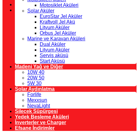
Motosiklet Aküleri
Solar Aküler
EuroStar Jel Aküler
Kraftvoll Jel Akü
Lityum Aküler
Orbus Jel Aküler
Marine ve Karavan Aküleri
Dual Aküler
Lityum Aküler
Servis aküsü
Start Aküsü
Madeni Yağ ve Diğer
10W 40
20W 50
5W 30
Solar Aydınlatma
Forlife
Mexxsun
NevaLight
Silecek Süpürgesi
Yedek Besleme Aküleri
İnverterler ve Charger
Efsane İndirimler