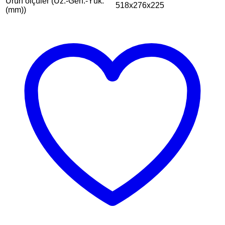
Ürün ölçüler (Uz.-Gen.-Yük.
518x276x225
(mm))