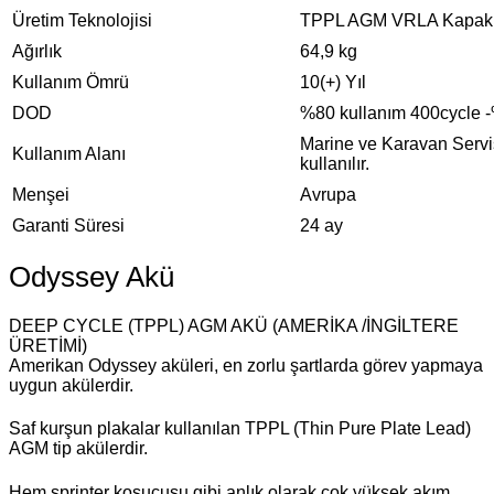
Üretim Teknolojisi
TPPL AGM VRLA Kapak
Ağırlık
64,9 kg
Kullanım Ömrü
10(+) Yıl
DOD
%80 kullanım 400cycle 
Marine ve Karavan Servis 
Kullanım Alanı
kullanılır.
Menşei
Avrupa
Garanti Süresi
24 ay
Odyssey Akü
DEEP CYCLE (TPPL) AGM AKÜ (AMERİKA /İNGİLTERE
ÜRETİMİ)
Amerikan Odyssey aküleri, en zorlu şartlarda görev yapmaya
uygun akülerdir.
Saf kurşun plakalar kullanılan TPPL (Thin Pure Plate Lead)
AGM tip akülerdir.
Hem sprinter koşucusu gibi anlık olarak çok yüksek akım